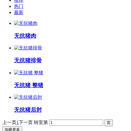
推荐
热门
最新
无抗猪肉
无抗猪排骨
无抗猪 整猪
无抗猪后肘
上一页
1
下一页
转至第
加载更多