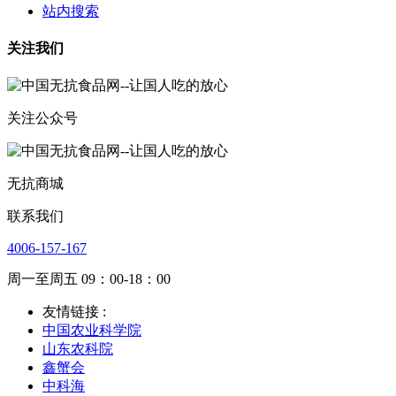
站内搜索
关注我们
关注公众号
无抗商城
联系我们
4006-157-167
周一至周五 09：00-18：00
友情链接 :
中国农业科学院
山东农科院
鑫蟹会
中科海