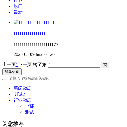
推荐
热门
最新
1111111111111111
1111111111111111111177
2025-03-09
huabo
120
上一页
1
下一页
转至第
加载更多
新闻动态
测试2
行业动态
全部
测试
为您推荐