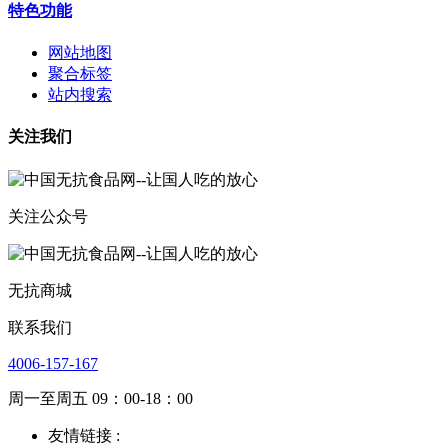
特色功能
网站地图
聚合标签
站内搜索
关注我们
关注公众号
无抗商城
联系我们
4006-157-167
周一至周五 09：00-18：00
友情链接 :