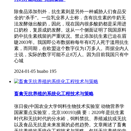
除食品添加剂外．抗生素则是另外一种威胁人们食品安
全的“杀手”。一位乳业界人士称．含有抗生素的牛奶无
法发酵做出酸奶，因此，现在国内很多酸奶都是采用进
口奶粉，复原成奶发酵。这从一个侧面证明了我国原料
奶中抗生素残留的严重状况。禁止添加抗生素已迫在眉
睫2003年。我国即公布数据称每年有8万人死于滥用抗生
素，而同期，在欧盟这个数字仅为1万多人。而据业内人
士说，实际的数字可能不止8万人。因为目前我国只有中
心城
2024-01-05
huabo
195
畜禽无抗养殖的系统化工程技术与策略
张日俊(中国农业大学饲料生物技术实验室 动物营养学
国家重点实验室，北京100193)摘 要：2020年是抗生素
时代和无抗时代的分水岭，饲料禁抗、养殖减抗或无抗
以及食品无抗是未来发展的必然趋势。文章阐述了畜禽
无抗养殖的系统化工程技术与策略，包括无抗养殖的内