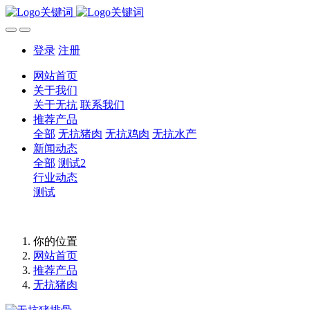
登录
注册
网站首页
关于我们
关于无抗
联系我们
推荐产品
全部
无抗猪肉
无抗鸡肉
无抗水产
新闻动态
全部
测试2
行业动态
测试
你的位置
网站首页
推荐产品
无抗猪肉